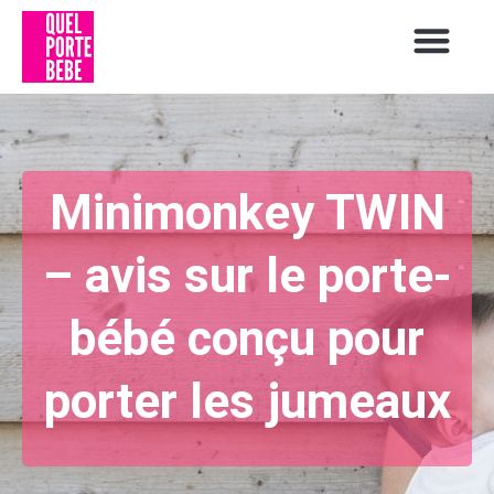
Minimonkey TWIN
– avis sur le porte-
bébé conçu pour
porter les jumeaux