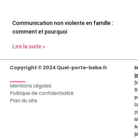
Communication non violente en famille :
comment et pourquoi
Lire la suite »
Copyright © 2024 Quel-porte-bebe.fr
L
M
P
g
p
b
p
f
Mentions Légales
T
à
Politique de confidentialité
p
e
Plan du site
b
L
p
m
a
M
M
A
p
S