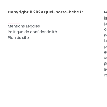
Copyright © 2024 Quel-porte-bebe.fr
L
M
P
g
p
b
p
f
Mentions Légales
T
à
Politique de confidentialité
p
e
Plan du site
b
L
p
m
a
M
M
A
p
S
b
M
r