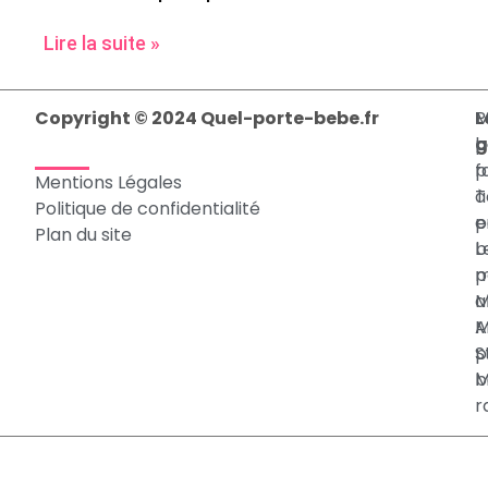
Lire la suite »
Copyright © 2024 Quel-porte-bebe.fr
L
M
P
g
p
b
p
f
Mentions Légales
T
à
Politique de confidentialité
p
e
Plan du site
b
L
p
m
a
M
M
A
p
S
b
M
r